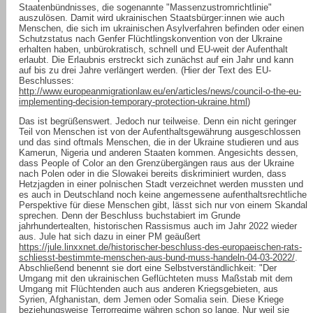
Staatenbündnisses, die sogenannte "Massenzustromrichtlinie"
auszulösen. Damit wird ukrainischen Staatsbürger:innen wie auch
Menschen, die sich im ukrainischen Asylverfahren befinden oder einen
Schutzstatus nach Genfer Flüchtlingskonvention von der Ukraine
erhalten haben, unbürokratisch, schnell und EU-weit der Aufenthalt
erlaubt. Die Erlaubnis erstreckt sich zunächst auf ein Jahr und kann
auf bis zu drei Jahre verlängert werden. (Hier der Text des EU-
Beschlusses:
http://www.europeanmigrationlaw.eu/en/articles/news/council-o-the-eu-
implementing-decision-temporary-protection-ukraine.html
)
Das ist begrüßenswert. Jedoch nur teilweise. Denn ein nicht geringer
Teil von Menschen ist von der Aufenthaltsgewährung ausgeschlossen
und das sind oftmals Menschen, die in der Ukraine studieren und aus
Kamerun, Nigeria und anderen Staaten kommen. Angesichts dessen,
dass People of Color an den Grenzübergängen raus aus der Ukraine
nach Polen oder in die Slowakei bereits diskriminiert wurden, dass
Hetzjagden in einer polnischen Stadt verzeichnet werden mussten und
es auch in Deutschland noch keine angemessene aufenthaltsrechtliche
Perspektive für diese Menschen gibt, lässt sich nur von einem Skandal
sprechen. Denn der Beschluss buchstabiert im Grunde
jahrhundertealten, historischen Rassismus auch im Jahr 2022 wieder
aus. Jule hat sich dazu in einer PM geäußert
https://jule.linxxnet.de/historischer-beschluss-des-europaeischen-rats-
schliesst-bestimmte-menschen-aus-bund-muss-handeln-04-03-2022/
.
Abschließend benennt sie dort eine Selbstverständlichkeit: "Der
Umgang mit den ukrainischen Geflüchteten muss Maßstab mit dem
Umgang mit Flüchtenden auch aus anderen Kriegsgebieten, aus
Syrien, Afghanistan, dem Jemen oder Somalia sein. Diese Kriege
beziehungsweise Terrorregime währen schon so lange. Nur weil sie