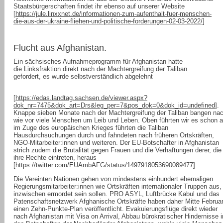
Staatsbürgerschaften findet ihr ebenso auf unserer Website
[
https://jule.linxxnet.de/informationen-zum-aufenthalt-fuer-menschen-
die-aus-der-ukraine-fliehen-und-politische-forderungen-02-03-2022/
]
Flucht aus Afghanistan.
Ein sächsisches Aufnahmeprogramm für Afghanistan hatte
die Linksfraktion direkt nach der Machtergreifung der Taliban
gefordert, es wurde selbstverständlich abgelehnt
[
https://edas.landtag.sachsen.de/viewer.aspx?
dok_nr=7475&dok_art=Drs&leg_per=7&pos_dok=0&dok_id=undefined
].
Knappe sieben Monate nach der Machtergreifung der Taliban bangen na
wie vor viele Menschen um Leib und Leben. Oben führten wir es schon a
im Zuge des europäischen Krieges führten die Taliban
Hausdurchsuchungen durch und fahndeten nach früheren Ortskräften,
NGO-Mitarbeiter:innen und weiteren. Der EU-Botschafter in Afghanistan
strich zudem die Brutalität gegen Frauen und die Verhaftungen derer, die 
ihre Rechte eintreten, heraus
[
https://twitter.com/EUAmbAFG/status/1497918053690089477
].
Die Vereinten Nationen gehen von mindestens einhundert ehemaligen
Regierungsmitarbeiter:innen wie Ortskräften internationaler Truppen aus,
inzwischen ermordet sein sollen. PRO ASYL, Luftbrücke Kabul und das
Patenschaftsnetzwerk Afghanische Ortskräfte haben daher Mitte Februa
einen Zehn-Punkte-Plan veröffentlicht. Evakuierungsflüge direkt wieder
nach Afghanistan mit Visa on Arrival, Abbau bürokratischer Hindernisse i