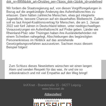
dok_nr=8958&dok_art=Drs&leg_per=7&pos_dok=1&dok_id=undefined
Wir fordern die Staatsregierung auf, von diesen Vorgriffsregelungen in
Bezug auf die angekündigte Änderung des Aufenthaltsrechtes zu
erlassen. Dann hätten zahlreiche Menschen, etwa gut integrierte
Jugendliche, bessere Chancen auf ein dauerhaftes Bleiberecht. Zudem
soll es laut Ampel-Koalitionsvertrag für Menschen, die am 1. Januar
2022 seit fünf Jahren in Deutschland lebten, unter niedrigschwelligen
Voraussetzungen ein Aufenthaltsrecht auf Probe geben. Länder wie
Rheinland-Pfalz oder Thüringen haben ihre Ausländerbehörden mit
einem Schreiben nahegelegt, Abschiebungen des begünstigten
Personenkreises im Hinblick auf das anstehende
Gesetzgebungsverfahren auszusetzen. Sachsen muss diesem
Beispiel folgen!
Zum Schluss dieses Newsletters wünschen wir einen langen
Atem und senden Respekt für das was, ihr und sie so
unbürokratisch und mit viel Empathie auf den Weg bringt!
linXXnet - Brandstraße 15 - 04277 Leipzig -
www.linxxnet.de
Abbestellen!