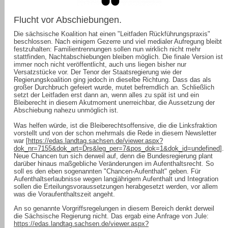
Flucht vor Abschiebungen.
Die sächsische Koalition hat einen "Leitfaden Rückführungspraxis"
beschlossen. Nach einigem Gezerre und viel medialer Aufregung bleibt
festzuhalten: Familientrennungen sollen nun wirklich nicht mehr
stattfinden, Nachtabschiebungen bleiben möglich. Die finale Version ist
immer noch nicht veröffentlicht, auch uns liegen bisher nur
Versatzstücke vor. Der Tenor der Staatsregierung wie der
Regierungskoalition ging jedoch in dieselbe Richtung. Dass das als
großer Durchbruch gefeiert wurde, mutet befremdlich an. Schließlich
setzt der Leitfaden erst dann an, wenn alles zu spät ist und ein
Bleiberecht in diesem Akutmoment unerreichbar, die Aussetzung der
Abschiebung nahezu unmöglich ist.
Was helfen würde, ist die Bleiberechtsoffensive, die die Linksfraktion
vorstellt und von der schon mehrmals die Rede in diesem Newsletter
war [
https://edas.landtag.sachsen.de/viewer.aspx?
dok_nr=7155&dok_art=Drs&leg_per=7&pos_dok=1&dok_id=undefined
].
Neue Chancen tun sich derweil auf, denn die Bundesregierung plant
darüber hinaus maßgebliche Veränderungen im Aufenthaltsrecht. So
soll es den eben sogenannten "Chancen-Aufenthalt" geben. Für
Aufenthaltserlaubnisse wegen langjährigem Aufenthalt und Integration
sollen die Erteilungsvoraussetzungen herabgesetzt werden, vor allem
was die Voraufenthaltszeit angeht.
An so genannte Vorgriffsregelungen in diesem Bereich denkt derweil
die Sächsische Regierung nicht. Das ergab eine Anfrage von Jule:
https://edas.landtag.sachsen.de/viewer.aspx?