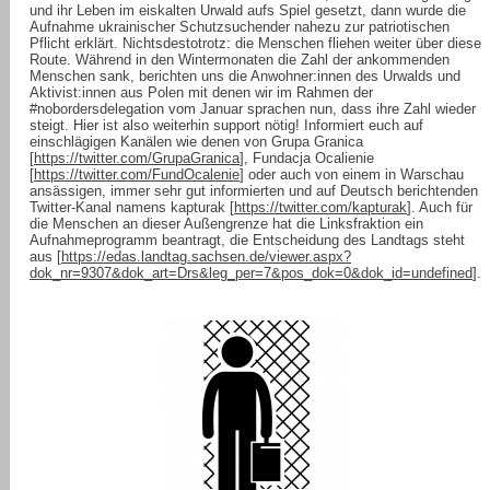
und ihr Leben im eiskalten Urwald aufs Spiel gesetzt, dann wurde die
Aufnahme ukrainischer Schutzsuchender nahezu zur patriotischen
Pflicht erklärt. Nichtsdestotrotz: die Menschen fliehen weiter über diese
Route. Während in den Wintermonaten die Zahl der ankommenden
Menschen sank, berichten uns die Anwohner:innen des Urwalds und
Aktivist:innen aus Polen mit denen wir im Rahmen der
#nobordersdelegation vom Januar sprachen nun, dass ihre Zahl wieder
steigt. Hier ist also weiterhin support nötig! Informiert euch auf
einschlägigen Kanälen wie denen von Grupa Granica
[
https://twitter.com/GrupaGranica
], Fundacja Ocalienie
[
https://twitter.com/FundOcalenie
] oder auch von einem in Warschau
ansässigen, immer sehr gut informierten und auf Deutsch berichtenden
Twitter-Kanal namens kapturak [
https://twitter.com/kapturak
]. Auch für
die Menschen an dieser Außengrenze hat die Linksfraktion ein
Aufnahmeprogramm beantragt, die Entscheidung des Landtags steht
aus [
https://edas.landtag.sachsen.de/viewer.aspx?
dok_nr=9307&dok_art=Drs&leg_per=7&pos_dok=0&dok_id=undefined
].