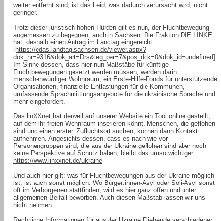
weiter entfernt sind, ist das Leid, was dadurch verursacht wird, nicht
geringer.
Trotz dieser juristisch hohen Hürden gilt es nun, der Fluchtbewegung
angemessen zu begegnen, auch in Sachsen. Die Fraktion DIE LINKE
hat deshalb einen Antrag im Landtag eingereicht
[https://edas.landtag.sachsen.de/viewer.aspx?
dok_nr=9316&dok_art=Drs&leg_per=7&pos_dok=0&dok_id=undefined
].
Im Sinne dessen, dass hier nun Maßstäbe für künftige
Fluchtbewegungen gesetzt werden müssen, werden darin
menschenwürdiger Wohnraum, ein Erste-Hilfe-Fonds für unterstützende
Organisationen, finanzielle Entlastungen für die Kommunen,
umfassende Sprachmittlungsangebote für die ukrainische Sprache und
mehr eingefordert.
Das linXXnet hat derweil auf unserer Website ein Tool online gestellt,
auf dem ihr freien Wohnraum inserieren könnt. Menschen, die geflohen
sind und einen ersten Zufluchtsort suchen, können dann Kontakt
aufnehmen. Angesichts dessen, dass es nach wie vor
Personengruppen sind, die aus der Ukraine geflohen sind aber noch
keine Perspektive auf Schutz haben, bleibt das umso wichtiger.
https://www.linxxnet.de/ukraine
Und auch hier gilt: was für Fluchtbewegungen aus der Ukraine möglich
ist, ist auch sonst möglich. Wo Bürger:innen-Asyl oder Soli-Asyl sonst
oft im Verborgenen stattfinden, wird es hier ganz offen und unter
allgemeinen Beifall beworben. Auch diesen Maßstab lassen wir uns
nicht nehmen.
Rechtliche Informationen für aus der Ukraine Fliehende verschiedener