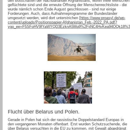
den Botschaften der Nachbarländer Afghanistans, wohin viele Menschen
geflüchtete sind und die erneute Öffnung der Menschenrechtsliste - die
wurde nämlich schon Ende August geschlossen - sind nur einige
Forderungen. Auch, dass Aufnahmeprogramme der Bundesländer
umgesetzt werden, wird dort unterstrichen [
https://www.proasyl.de/wp-
content/uploads/Positionspapier-Afghanistan_Feb.-2022_PA.pdf?
vgo_ee=F5SFoHV9fYaWYQD3EzknA5Mq9%2FijNC4HvKea94OQk18%
Flucht über Belarus und Polen.
Gerade in Polen hat sich der rassistische Doppelstandard Europas in
den vergangenen Monaten offenbart. Erst wurden Schutzsuchende, die
über Belarus versuchten in die EU zu kommen, mit Gewalt abgedrängt